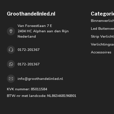
Groothandelinled.nl
Categori
Binnenverlic
Van Foreestlaan 7 E
Led Buitenver
2404 HC Alphen aan den Rijn
Nederland
Strip Verlich
Verlichtings
0172-201367
Accessoires
0172-201367
info@groothandelinled.nl
KVK nummer:
85011584
BTW-nr met landcode:
NL863468196B01