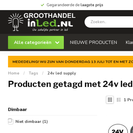
Gegarandeerde de
laagste prijs
Alle categorieën
NIEUWE PRODUCTEN
Kla
MEDEDELING! WIJ ZIJN VAN DONDERDAG 13 JULI TOT EN MET 
Home
/
Tags
/
24v led supply
Producten getagd met 24v led
1
Pr
Dimbaar
Niet dimbaar
(1)