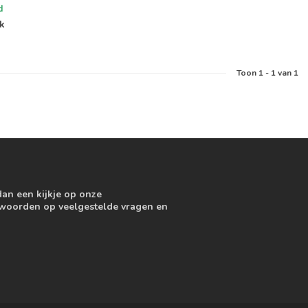
d
jk
Toon
1
-
1
van 1
dan een kijkje op onze
ntwoorden op veelgestelde vragen en