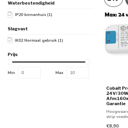
Waterbestendigheid
IP20 binnenhuis
(1)
Slagvast
IK02 Normaal gebruik
(1)
Prijs
Min
Max
Cobalt Pr
24V/30W/
Afm:160x
Garantie
Hoogwaardi
strip voed
€8,90