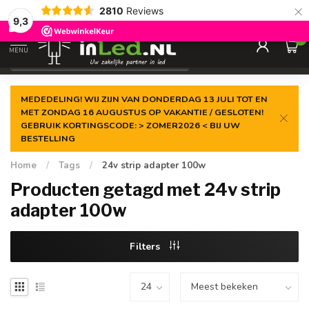
×
2810
Reviews
Gegarandeerde de
laagste prijs
9,3
0
MENU
€
Excl. 21% btw
MEDEDELING! WIJ ZIJN VAN DONDERDAG 13 JULI TOT EN
MET ZONDAG 16 AUGUSTUS OP VAKANTIE / GESLOTEN!
GEBRUIK KORTINGSCODE: > ZOMER2026 < BIJ UW
BESTELLING
Home
/
Tags
/
24v strip adapter 100w
Producten getagd met 24v strip
adapter 100w
Filters