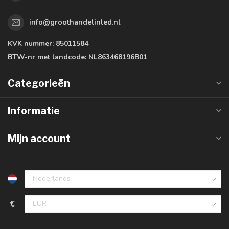
info@groothandelinled.nl
KVK nummer:
85011584
BTW-nr met landcode:
NL863468196B01
Categorieën
Informatie
Mijn account
€