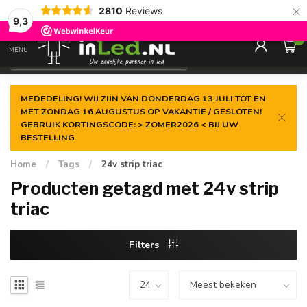
×
2810
Reviews
Gegarandeerde de
laagste prijs
9,3
0
MENU
€
Excl. 21% btw
MEDEDELING! WIJ ZIJN VAN DONDERDAG 13 JULI TOT EN
MET ZONDAG 16 AUGUSTUS OP VAKANTIE / GESLOTEN!
GEBRUIK KORTINGSCODE: > ZOMER2026 < BIJ UW
BESTELLING
Home
/
Tags
/
24v strip triac
Producten getagd met 24v strip
triac
Filters