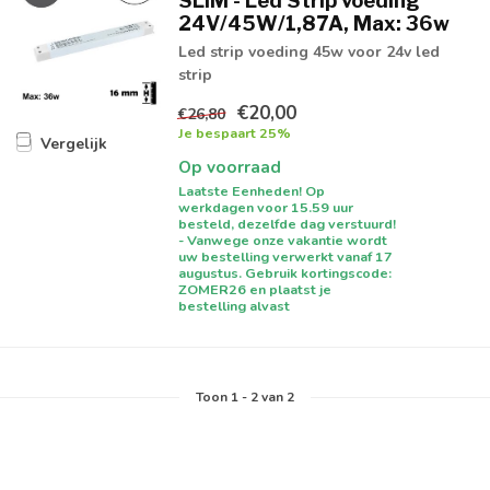
SLIM - Led Strip voeding
24V/45W/1,87A, Max: 36w
Led strip voeding 45w voor 24v led
strip
€20,00
€26,80
Je bespaart 25%
Vergelijk
Op voorraad
Laatste Eenheden! Op
werkdagen voor 15.59 uur
besteld, dezelfde dag verstuurd!
- Vanwege onze vakantie wordt
uw bestelling verwerkt vanaf 17
augustus. Gebruik kortingscode:
ZOMER26 en plaatst je
bestelling alvast
Toon
1
-
2
van 2