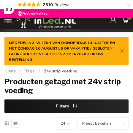
×
2810
Reviews
Gegarandeerde de
laagste prijs
9,3
0
MENU
€
Excl. 21% btw
MEDEDELING! WIJ ZIJN VAN DONDERDAG 13 JULI TOT EN
MET ZONDAG 16 AUGUSTUS OP VAKANTIE / GESLOTEN!
GEBRUIK KORTINGSCODE: > ZOMER2026 < BIJ UW
BESTELLING
Home
/
Tags
/
24v strip voeding
Producten getagd met 24v strip
voeding
Filters