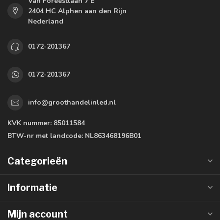
Van Foreestlaan 7 E
2404 HC Alphen aan den Rijn
Nederland
0172-201367
0172-201367
info@groothandelinled.nl
KVK nummer:
85011584
BTW-nr met landcode:
NL863468196B01
Categorieën
Informatie
Mijn account