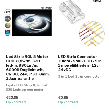
Led Strip ROL 5 Meter
LED Strip Connector
COB, 8,8w/m, 320
10MM - SMD /COB - 9 in
led/m, 880Lm/m,
1 mogelijkheden - 12v-
6000K Daglicht wit,
24vDC
CRI90, 24v, IP33, 8mm,
9 in 1 Led Strip connector
2 Jaar garantie
Egale LED Strip 8,8w met
320 Leds op een meter
voorzien van COB
€20,95
€0,65
Techniek! Leverb...
Op voorraad
Op voorraad