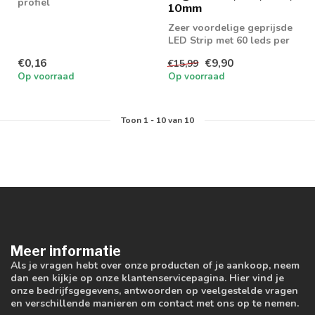
profiel
10mm
Zeer voordelige geprijsde
LED Strip met 60 leds per
meter en 1320 lumen aan
€0,16
€9,90
€15,99
lich...
Op voorraad
Op voorraad
Toon
1
-
10
van 10
Meer informatie
Als je vragen hebt over onze producten of je aankoop, neem
dan een kijkje op onze klantenservicepagina. Hier vind je
onze bedrijfsgegevens, antwoorden op veelgestelde vragen
en verschillende manieren om contact met ons op te nemen.