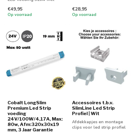
IP67 normering
€49,95
€28,95
Op voorraad
Op voorraad
Cobalt LongSlim
Accessoires t.b.v.
Premium Led Strip
SlimLine Led Strip
voeding
Profiel | Wit
24V/100W/4,17A, Max:
Afdekkapjes en montage
80w, Afm:320x30x19
clips voor led strip profiel
mm, 3 Jaar Garantie