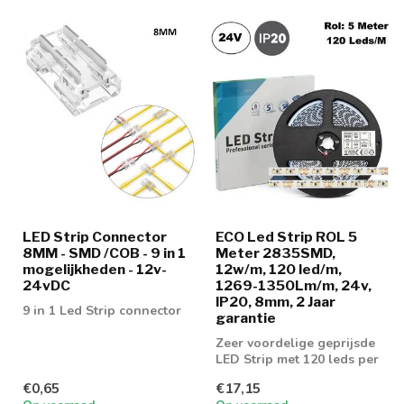
LED Strip Connector
ECO Led Strip ROL 5
8MM - SMD /COB - 9 in 1
Meter 2835SMD,
mogelijkheden - 12v-
12w/m, 120 led/m,
24vDC
1269-1350Lm/m, 24v,
IP20, 8mm, 2 Jaar
9 in 1 Led Strip connector
garantie
Zeer voordelige geprijsde
LED Strip met 120 leds per
meter en 1350 lumen aan
€0,65
€17,15
lic...