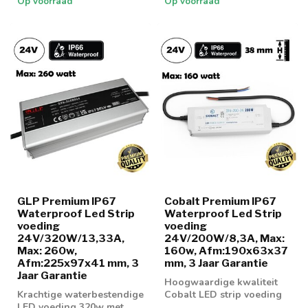
Op voorraad
Op voorraad
GLP Premium IP67
Cobalt Premium IP67
Waterproof Led Strip
Waterproof Led Strip
voeding
voeding
24V/320W/13,33A,
24V/200W/8,3A, Max:
Max: 260w,
160w, Afm:190x63x37
Afm:225x97x41 mm, 3
mm, 3 Jaar Garantie
Jaar Garantie
Hoogwaardige kwaliteit
Krachtige waterbestendige
Cobalt LED strip voeding
LED voeding 320w met
200w