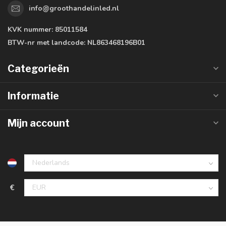
info@groothandelinled.nl
KVK nummer:
85011584
BTW-nr met landcode:
NL863468196B01
Categorieën
Informatie
Mijn account
€