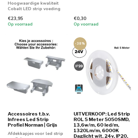
Hoogwaardige kwaliteit
Cobalt LED strip voeding
100w
€23,95
€0,30
Op voorraad
Op voorraad
-38%
Accessoires t.b.v.
UITVERKOOP: Led Strip
Infrees Led Strip
ROL 5 Meter 5050SMD,
Profiel Norman | Grijs
13,6w/m, 60 led/m,
1320Lm/m, 6000K
Afdekkapjes voor led strip
Daglicht wit, 24v, IP20,