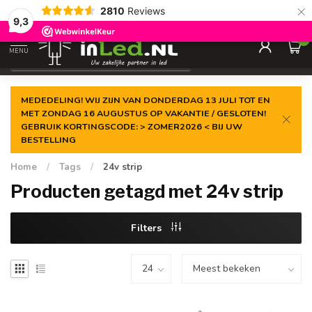
×
2810
Reviews
Gegarandeerde de
laagste prijs
9,3
0
MENU
€
Excl. 21% btw
MEDEDELING! WIJ ZIJN VAN DONDERDAG 13 JULI TOT EN
MET ZONDAG 16 AUGUSTUS OP VAKANTIE / GESLOTEN!
GEBRUIK KORTINGSCODE: > ZOMER2026 < BIJ UW
BESTELLING
Home
/
Tags
/
24v strip
Producten getagd met 24v strip
Filters