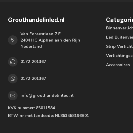
Groothandelinled.nl
Categori
Binnenverlic
Van Foreestlaan 7 E
Led Buitenver
2404 HC Alphen aan den Rijn
Nederland
Strip Verlich
Verlichtings
0172-201367
Accessoires
0172-201367
info@groothandelinled.nl
KVK nummer:
85011584
BTW-nr met landcode:
NL863468196B01