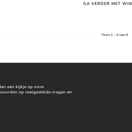
GA VERDER MET WIN
Toon
1
-
0
van 0
dan een kijkje op onze
ntwoorden op veelgestelde vragen en