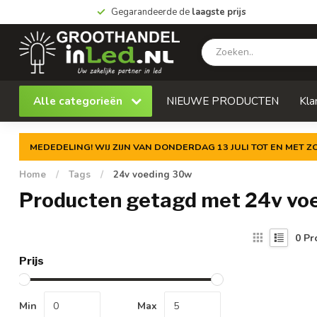
Gegarandeerde de
laagste prijs
Alle categorieën
NIEUWE PRODUCTEN
Kla
MEDEDELING! WIJ ZIJN VAN DONDERDAG 13 JULI TOT EN MET 
Home
/
Tags
/
24v voeding 30w
Producten getagd met 24v vo
0
Pr
Prijs
Min
Max