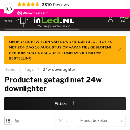
×
2810
Reviews
Gegarandeerde de
laagste prijs
9,3
0
MENU
€
Excl. 21% btw
MEDEDELING! WIJ ZIJN VAN DONDERDAG 13 JULI TOT EN
MET ZONDAG 16 AUGUSTUS OP VAKANTIE / GESLOTEN!
GEBRUIK KORTINGSCODE: > ZOMER2026 < BIJ UW
BESTELLING
Home
/
Tags
/
24w downlighter
Producten getagd met 24w
downlighter
Filters