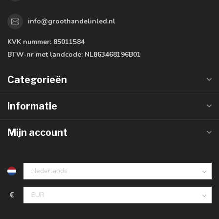
info@groothandelinled.nl
KVK nummer:
85011584
BTW-nr met landcode:
NL863468196B01
Categorieën
Informatie
Mijn account
€