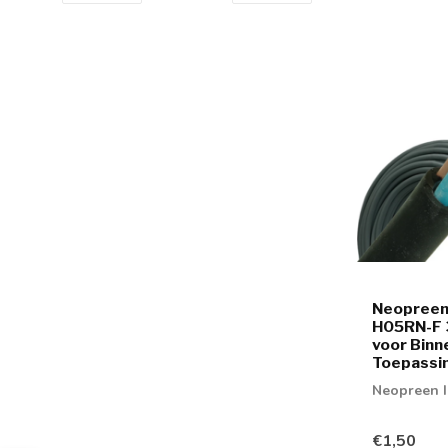
Neopreen 
H05RN-F 
voor Binn
Toepassi
Neopreen I
€1,50