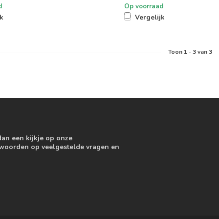
d
Op voorraad
jk
Vergelijk
Toon
1
-
3
van 3
dan een kijkje op onze
ntwoorden op veelgestelde vragen en