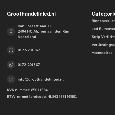
Groothandelinled.nl
Categori
Binnenverlic
Van Foreestlaan 7 E
Led Buitenver
2404 HC Alphen aan den Rijn
Nederland
Strip Verlich
Verlichtings
0172-201367
Accessoires
0172-201367
info@groothandelinled.nl
KVK nummer:
85011584
BTW-nr met landcode:
NL863468196B01