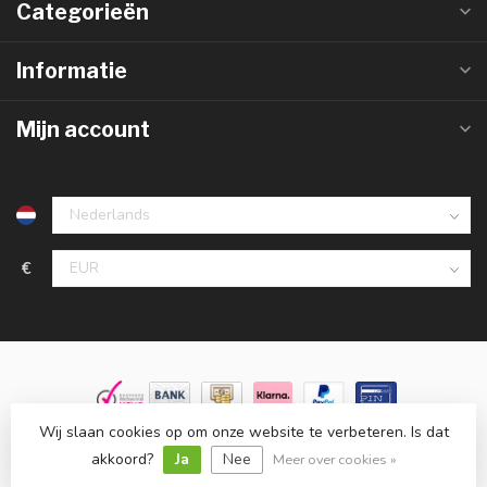
Categorieën
Informatie
Mijn account
€
Wij slaan cookies op om onze website te verbeteren. Is dat
© Copyright 2026 Groothandelinled.nl
- Powered by
Lightspeed
-
Lightspeed design
by
Dyvelopment
akkoord?
Ja
Nee
Meer over cookies »