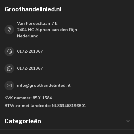
Groothandelinled.nl
Van Foreestlaan 7 E
2404 HC Alphen aan den Rijn
Nederland
0172-201367
0172-201367
info@groothandelinled.nl
KVK nummer:
85011584
BTW-nr met landcode:
NL863468196B01
Categorieën