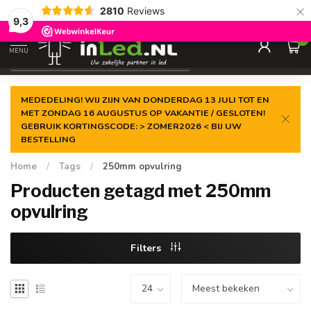
×
2810
Reviews
Gegarandeerde de
laagste prijs
9,3
0
MENU
€
Excl. 21% btw
MEDEDELING! WIJ ZIJN VAN DONDERDAG 13 JULI TOT EN
MET ZONDAG 16 AUGUSTUS OP VAKANTIE / GESLOTEN!
GEBRUIK KORTINGSCODE: > ZOMER2026 < BIJ UW
BESTELLING
Home
/
Tags
/
250mm opvulring
Producten getagd met 250mm
opvulring
Filters