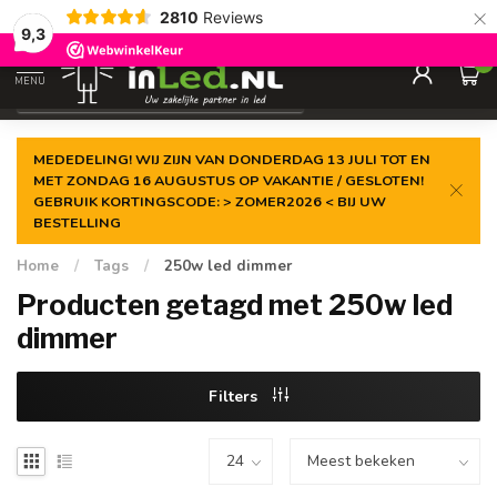
×
2810
Reviews
Gegarandeerde de
laagste prijs
9,3
0
MENU
€
Excl. 21% btw
MEDEDELING! WIJ ZIJN VAN DONDERDAG 13 JULI TOT EN
MET ZONDAG 16 AUGUSTUS OP VAKANTIE / GESLOTEN!
GEBRUIK KORTINGSCODE: > ZOMER2026 < BIJ UW
BESTELLING
Home
/
Tags
/
250w led dimmer
Producten getagd met 250w led
dimmer
Filters