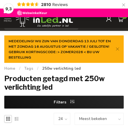
×
2810
Reviews
Gegarandeerde de
laagste prijs
9,3
0
MENU
€
Excl. 21% btw
MEDEDELING! WIJ ZIJN VAN DONDERDAG 13 JULI TOT EN
MET ZONDAG 16 AUGUSTUS OP VAKANTIE / GESLOTEN!
GEBRUIK KORTINGSCODE: > ZOMER2026 < BIJ UW
BESTELLING
Home
/
Tags
/
250w verlichting led
Producten getagd met 250w
verlichting led
Filters