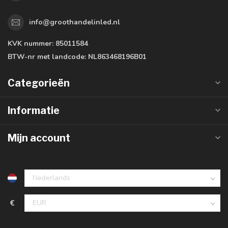
info@groothandelinled.nl
KVK nummer:
85011584
BTW-nr met landcode:
NL863468196B01
Categorieën
Informatie
Mijn account
€