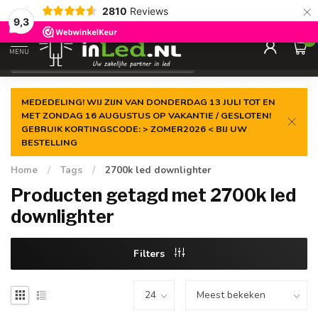
×
2810
Reviews
Gegarandeerde de
laagste prijs
9,3
0
MENU
€
Excl. 21% btw
MEDEDELING! WIJ ZIJN VAN DONDERDAG 13 JULI TOT EN
MET ZONDAG 16 AUGUSTUS OP VAKANTIE / GESLOTEN!
GEBRUIK KORTINGSCODE: > ZOMER2026 < BIJ UW
BESTELLING
Home
/
Tags
/
2700k led downlighter
Producten getagd met 2700k led
downlighter
Filters