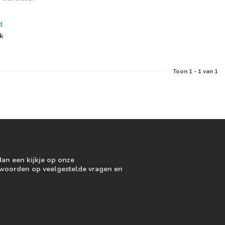
d
jk
Toon
1
-
1
van 1
dan een kijkje op onze
ntwoorden op veelgestelde vragen en