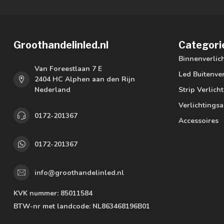
Groothandelinled.nl
Categori
Binnenverlic
Van Foreestlaan 7 E
Led Buitenver
2404 HC Alphen aan den Rijn
Nederland
Strip Verlich
Verlichtings
0172-201367
Accessoires
0172-201367
info@groothandelinled.nl
KVK nummer:
85011584
BTW-nr met landcode:
NL863468196B01