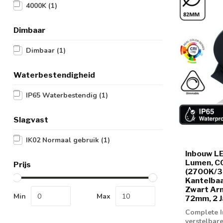
4000K
(1)
Dimbaar
Dimbaar
(1)
Waterbestendigheid
IP65 Waterbestendig
(1)
Slagvast
IK02 Normaal gebruik
(1)
Inbouw LE
Lumen, C
Prijs
(2700K/3
Kantelbaa
Zwart Ar
Min
Max
72mm, 2 J
Complete I
verstelbare