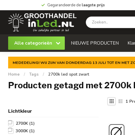
Gegarandeerde de
laagste prijs
Alle categorieën
NIEUWE PRODUCTEN
Kla
MEDEDELING! WIJ ZIJN VAN DONDERDAG 13 JULI TOT EN MET 
Home
/
Tags
/
2700k led spot zwart
Producten getagd met 2700k l
1
Pr
Lichtkleur
2700K
(1)
3000K
(1)