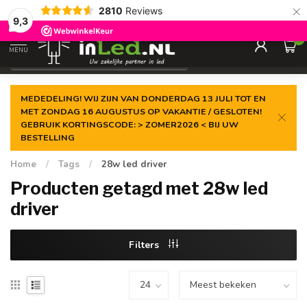
×
2810
Reviews
Gegarandeerde de
laagste prijs
9,3
0
MENU
€
Excl. 21% btw
MEDEDELING! WIJ ZIJN VAN DONDERDAG 13 JULI TOT EN
MET ZONDAG 16 AUGUSTUS OP VAKANTIE / GESLOTEN!
GEBRUIK KORTINGSCODE: > ZOMER2026 < BIJ UW
BESTELLING
Home
/
Tags
/
28w led driver
Producten getagd met 28w led
driver
Filters