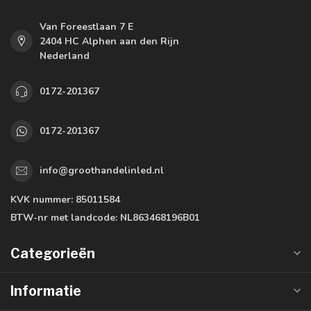
Van Foreestlaan 7 E
2404 HC Alphen aan den Rijn
Nederland
0172-201367
0172-201367
info@groothandelinled.nl
KVK nummer:
85011584
BTW-nr met landcode:
NL863468196B01
Categorieën
Informatie