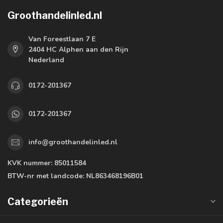
Groothandelinled.nl
Van Foreestlaan 7 E
2404 HC Alphen aan den Rijn
Nederland
0172-201367
0172-201367
info@groothandelinled.nl
KVK nummer:
85011584
BTW-nr met landcode:
NL863468196B01
Categorieën