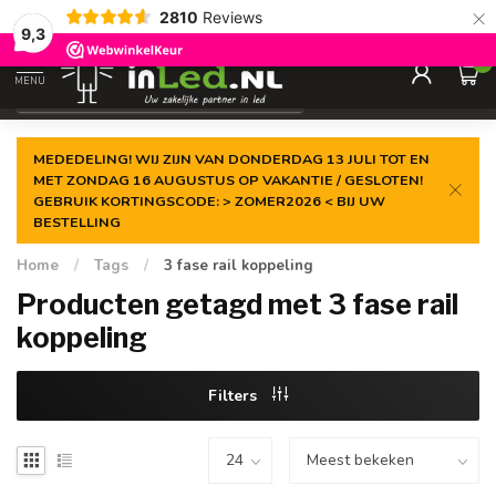
×
2810
Reviews
Gegarandeerde de
laagste prijs
9,3
0
MENU
€
Excl. 21% btw
MEDEDELING! WIJ ZIJN VAN DONDERDAG 13 JULI TOT EN
MET ZONDAG 16 AUGUSTUS OP VAKANTIE / GESLOTEN!
GEBRUIK KORTINGSCODE: > ZOMER2026 < BIJ UW
BESTELLING
Home
/
Tags
/
3 fase rail koppeling
Producten getagd met 3 fase rail
koppeling
Filters