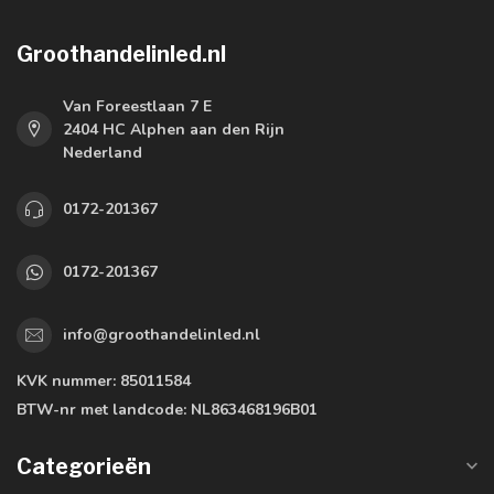
Groothandelinled.nl
Van Foreestlaan 7 E
2404 HC Alphen aan den Rijn
Nederland
0172-201367
0172-201367
info@groothandelinled.nl
KVK nummer:
85011584
BTW-nr met landcode:
NL863468196B01
Categorieën