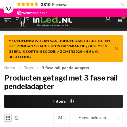
×
2810
Reviews
Gegarandeerde de
laagste prijs
9,3
0
MENU
€
Excl. 21% btw
MEDEDELING! WIJ ZIJN VAN DONDERDAG 13 JULI TOT EN
MET ZONDAG 16 AUGUSTUS OP VAKANTIE / GESLOTEN!
GEBRUIK KORTINGSCODE: > ZOMER2026 < BIJ UW
BESTELLING
Home
/
Tags
/
3 fase rail pendeladapter
Producten getagd met 3 fase rail
pendeladapter
Filters