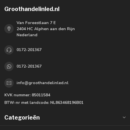
Groothandelinled.nl
Van Foreestlaan 7 E
2404 HC Alphen aan den Rijn
Nederland
0172-201367
0172-201367
info@groothandelinled.nl
KVK nummer:
85011584
BTW-nr met landcode:
NL863468196B01
Categorieën