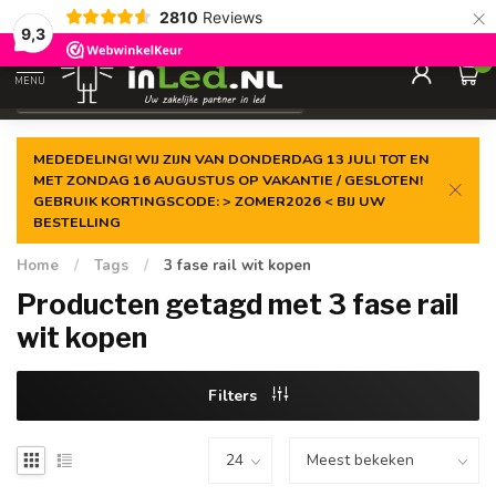
×
2810
Reviews
Gegarandeerde de
laagste prijs
9,3
0
MENU
€
Excl. 21% btw
MEDEDELING! WIJ ZIJN VAN DONDERDAG 13 JULI TOT EN
MET ZONDAG 16 AUGUSTUS OP VAKANTIE / GESLOTEN!
GEBRUIK KORTINGSCODE: > ZOMER2026 < BIJ UW
BESTELLING
Home
/
Tags
/
3 fase rail wit kopen
Producten getagd met 3 fase rail
wit kopen
Filters