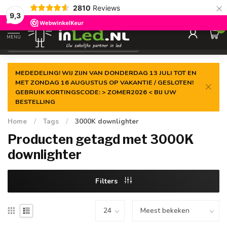
×
2810
Reviews
Gegarandeerde de
laagste prijs
9,3
0
MENU
€
Excl. 21% btw
MEDEDELING! WIJ ZIJN VAN DONDERDAG 13 JULI TOT EN
MET ZONDAG 16 AUGUSTUS OP VAKANTIE / GESLOTEN!
GEBRUIK KORTINGSCODE: > ZOMER2026 < BIJ UW
BESTELLING
Home
/
Tags
/
3000K downlighter
Producten getagd met 3000K
downlighter
Filters