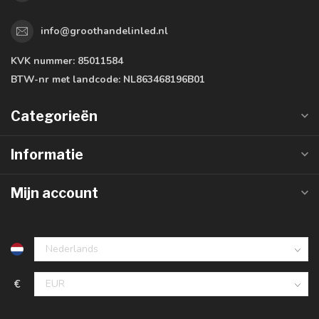
info@groothandelinled.nl
KVK nummer:
85011584
BTW-nr met landcode:
NL863468196B01
Categorieën
Informatie
Mijn account
€