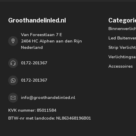
Groothandelinled.nl
Categori
Binnenverlic
Van Foreestlaan 7 E
Led Buitenver
2404 HC Alphen aan den Rijn
Nederland
Strip Verlich
Verlichtings
0172-201367
Accessoires
0172-201367
info@groothandelinled.nl
KVK nummer:
85011584
BTW-nr met landcode:
NL863468196B01