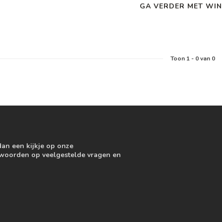
GA VERDER MET WIN
Toon
1
-
0
van 0
dan een kijkje op onze
ntwoorden op veelgestelde vragen en