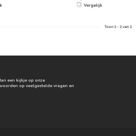
jk
Vergelijk
Toon
1
-
2
van 2
dan een kijkje op onze
ntwoorden op veelgestelde vragen en