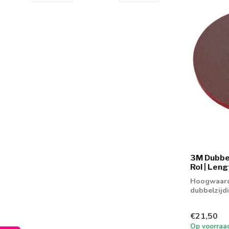
3M Dubbel
Rol | Len
Hoogwaardi
dubbelzijd
€21,50
Op voorraa