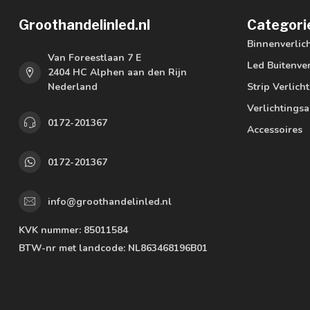
Groothandelinled.nl
Categori
Binnenverlic
Van Foreestlaan 7 E
Led Buitenver
2404 HC Alphen aan den Rijn
Nederland
Strip Verlich
Verlichtings
0172-201367
Accessoires
0172-201367
info@groothandelinled.nl
KVK nummer:
85011584
BTW-nr met landcode:
NL863468196B01