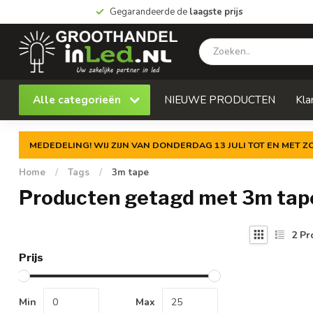
Gegarandeerde de
laagste prijs
Alle categorieën
NIEUWE PRODUCTEN
Kla
MEDEDELING! WIJ ZIJN VAN DONDERDAG 13 JULI TOT EN MET 
Home
/
Tags
/
3m tape
Producten getagd met 3m tap
2
Pr
Prijs
Min
Max