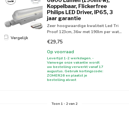
6800 Lumen (190lm/w),
Koppelbaar, Flickerfree
Philips LED Driver, IP65, 3
jaar garantie
Zeer hoogwaardige kwaliteit Led Tri
Proof 123cm, 36w met 190lm per wat...
Vergelijk
€29,75
Op voorraad
Levertijd 1-2 werkdagen. -
Vanwege onze vakantie wordt
uw bestelling verwerkt vanaf 17
augustus. Gebruik kortingscode:
ZOMER26 en plaatst je
bestelling alvast
Toon
1
-
2
van 2