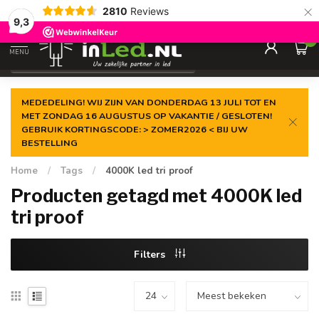
×
2810
Reviews
Gegarandeerde de
laagste prijs
9,3
0
MENU
€
Excl. 21% btw
MEDEDELING! WIJ ZIJN VAN DONDERDAG 13 JULI TOT EN
MET ZONDAG 16 AUGUSTUS OP VAKANTIE / GESLOTEN!
GEBRUIK KORTINGSCODE: > ZOMER2026 < BIJ UW
BESTELLING
Home
/
Tags
/
4000K led tri proof
Producten getagd met 4000K led
tri proof
Filters