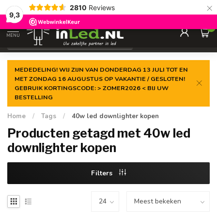
×
2810
Reviews
Gegarandeerde de
laagste prijs
9,3
0
MENU
€
Excl. 21% btw
MEDEDELING! WIJ ZIJN VAN DONDERDAG 13 JULI TOT EN
MET ZONDAG 16 AUGUSTUS OP VAKANTIE / GESLOTEN!
GEBRUIK KORTINGSCODE: > ZOMER2026 < BIJ UW
BESTELLING
Home
/
Tags
/
40w led downlighter kopen
Producten getagd met 40w led
downlighter kopen
Filters