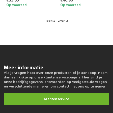
€33,85
€40,90
LED Driver
LED Driver
Op voorraad
Op voorraad
Toon
1
-
2
van 2
Meer informatie
Als je vragen hebt over onze producten of je aankoop, neem
dan een kijkje op onze klantenservicepagina. Hier vind je
onze bedrijfsgegevens, antwoorden op veelgestelde vragen
en verschillende manieren om contact met ons op te nemen.
Klantenservice