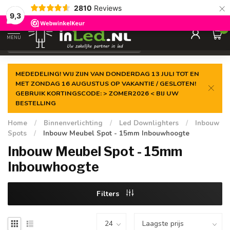
×
2810
Reviews
Gegarandeerde de
laagste prijs
9,3
0
MENU
€
Excl. 21% btw
MEDEDELING! WIJ ZIJN VAN DONDERDAG 13 JULI TOT EN
MET ZONDAG 16 AUGUSTUS OP VAKANTIE / GESLOTEN!
GEBRUIK KORTINGSCODE: > ZOMER2026 < BIJ UW
BESTELLING
Home
/
Binnenverlichting
/
Led Downlighters
/
Inbouw
Spots
/
Inbouw Meubel Spot - 15mm Inbouwhoogte
Inbouw Meubel Spot - 15mm
Inbouwhoogte
Filters