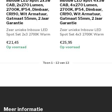
Inbouw LED Spot 2x3w
Inbouw LED Spot 4x3w
CAB, 2x270 Lumen,
CAB, 4x270 Lumen,
2700K, IP54, Dimbaar,
2700K, IP54, Dimbaar,
CRI90, Wit Armatuur,
CRI90, Wit Armatuur,
Gatmaat 55mm, 2 Jaar
Gatmaat 55mm, 2 Jaar
Garantie
Garantie
Zeer unieke Inbouw LED
Zeer unieke Inbouw LED
Spot Set 2x3 2700K Warm
Spot Set 4x3 2700K Warm
wit. Dimbaar geschikt voor
wit. Dimbaar geschikt voor
€21,45
€25,95
badkam...
badkam...
Op voorraad
Op voorraad
Toon
1
-
12
van 12
Meer informatie