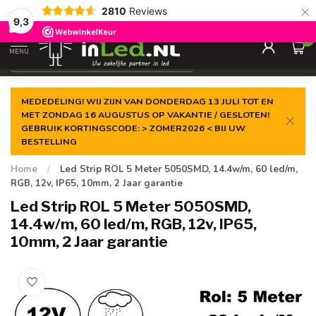
×
2810
Reviews
Gegarandeerde de
laagste prijs
9,3
0
MENU
€
Excl. 21% btw
MEDEDELING! WIJ ZIJN VAN DONDERDAG 13 JULI TOT EN
MET ZONDAG 16 AUGUSTUS OP VAKANTIE / GESLOTEN!
GEBRUIK KORTINGSCODE: > ZOMER2026 < BIJ UW
BESTELLING
Home
/
Led Strip ROL 5 Meter 5050SMD, 14.4w/m, 60 led/m,
RGB, 12v, IP65, 10mm, 2 Jaar garantie
Led Strip ROL 5 Meter 5050SMD,
14.4w/m, 60 led/m, RGB, 12v, IP65,
10mm, 2 Jaar garantie