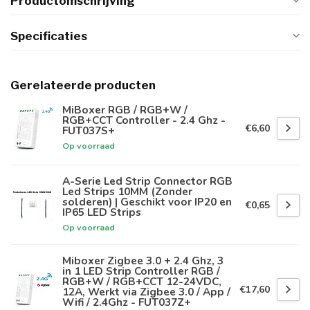
Productomschrijving
Specificaties
Gerelateerde producten
MiBoxer RGB / RGB+W /
RGB+CCT Controller - 2.4 Ghz -
€6,60
FUT037S+
Op voorraad
A-Serie Led Strip Connector RGB
Led Strips 10MM (Zonder
solderen) | Geschikt voor IP20 en
€0,65
IP65 LED Strips
Op voorraad
Miboxer Zigbee 3.0 + 2.4 Ghz, 3
in 1 LED Strip Controller RGB /
RGB+W / RGB+CCT 12-24VDC,
€17,60
12A, Werkt via Zigbee 3.0 / App /
Wifi / 2.4Ghz - FUT037Z+