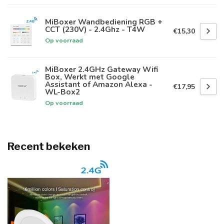
MiBoxer Wandbediening RGB +
CCT (230V) - 2.4Ghz - T4W
€15,30
Op voorraad
MiBoxer 2.4GHz Gateway Wifi
Box, Werkt met Google
Assistant of Amazon Alexa -
€17,95
WL-Box2
Op voorraad
Recent bekeken