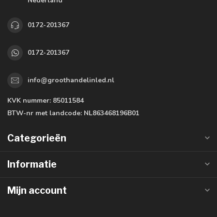
Nederland
0172-201367
0172-201367
info@groothandelinled.nl
KVK nummer:
85011584
BTW-nr met landcode:
NL863468196B01
Categorieën
Informatie
Mijn account