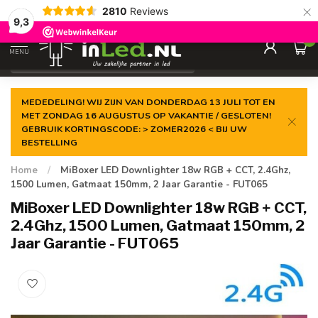
×
2810
Reviews
Gegarandeerde de
laagste prijs
9,3
0
MENU
€
Excl. 21% btw
MEDEDELING! WIJ ZIJN VAN DONDERDAG 13 JULI TOT EN
MET ZONDAG 16 AUGUSTUS OP VAKANTIE / GESLOTEN!
GEBRUIK KORTINGSCODE: > ZOMER2026 < BIJ UW
BESTELLING
Home
/
MiBoxer LED Downlighter 18w RGB + CCT, 2.4Ghz,
1500 Lumen, Gatmaat 150mm, 2 Jaar Garantie - FUT065
MiBoxer LED Downlighter 18w RGB + CCT,
2.4Ghz, 1500 Lumen, Gatmaat 150mm, 2
Jaar Garantie - FUT065