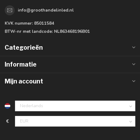
info@groothandelinled.nl
KVK nummer:
85011584
BTW-nr met landcode:
NL863468196B01
Categorieën
Informatie
Mijn account
€