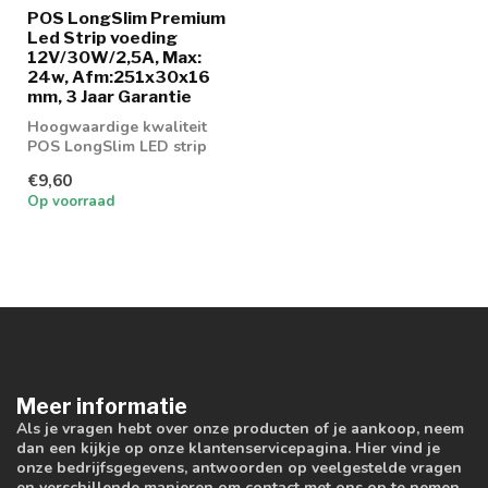
POS LongSlim Premium
Led Strip voeding
12V/30W/2,5A, Max:
24w, Afm:251x30x16
mm, 3 Jaar Garantie
Hoogwaardige kwaliteit
POS LongSlim LED strip
voeding
€9,60
Op voorraad
Meer informatie
Als je vragen hebt over onze producten of je aankoop, neem
dan een kijkje op onze klantenservicepagina. Hier vind je
onze bedrijfsgegevens, antwoorden op veelgestelde vragen
en verschillende manieren om contact met ons op te nemen.