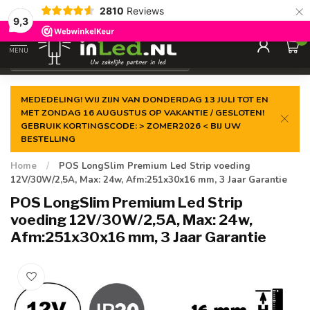
×
2810
Reviews
Gegarandeerde de
laagste prijs
9,3
0
MENU
€
Excl. 21% btw
MEDEDELING! WIJ ZIJN VAN DONDERDAG 13 JULI TOT EN
MET ZONDAG 16 AUGUSTUS OP VAKANTIE / GESLOTEN!
GEBRUIK KORTINGSCODE: > ZOMER2026 < BIJ UW
BESTELLING
Home
/
POS LongSlim Premium Led Strip voeding
12V/30W/2,5A, Max: 24w, Afm:251x30x16 mm, 3 Jaar Garantie
POS LongSlim Premium Led Strip
voeding 12V/30W/2,5A, Max: 24w,
Afm:251x30x16 mm, 3 Jaar Garantie