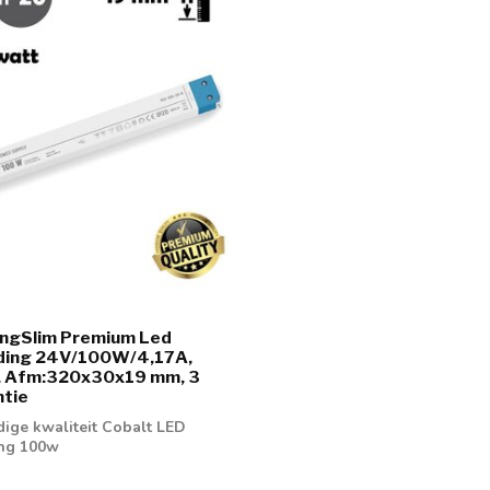
ongSlim Premium Led
eding 24V/100W/4,17A,
, Afm:320x30x19 mm, 3
ntie
ge kwaliteit Cobalt LED
ing 100w