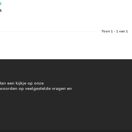
d
jk
Toon
1
-
1
van 1
dan een kijkje op onze
ntwoorden op veelgestelde vragen en