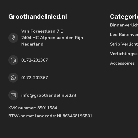
Groothandelinled.nl
Categori
Binnenverlic
Van Foreestlaan 7 E
Led Buitenver
2404 HC Alphen aan den Rijn
Nederland
Strip Verlich
Verlichtings
0172-201367
Accessoires
0172-201367
info@groothandelinled.nl
KVK nummer:
85011584
BTW-nr met landcode:
NL863468196B01