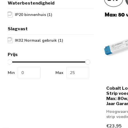
Waterbestendigheid
IP20 binnenhuis
(1)
Slagvast
IK02 Normaal gebruik
(1)
Prijs
Min
Max
Cobalt L
Strip vo
Max: 80w
Jaar Gara
Hoogwaardi
strip voed
€23,95