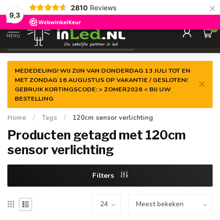
×
2810
Reviews
Gegarandeerde de
laagste prijs
9,3
0
MENU
€
Excl. 21% btw
MEDEDELING! WIJ ZIJN VAN DONDERDAG 13 JULI TOT EN
MET ZONDAG 16 AUGUSTUS OP VAKANTIE / GESLOTEN!
GEBRUIK KORTINGSCODE: > ZOMER2026 < BIJ UW
BESTELLING
Home
/
Tags
/
120cm sensor verlichting
Producten getagd met 120cm
sensor verlichting
Filters