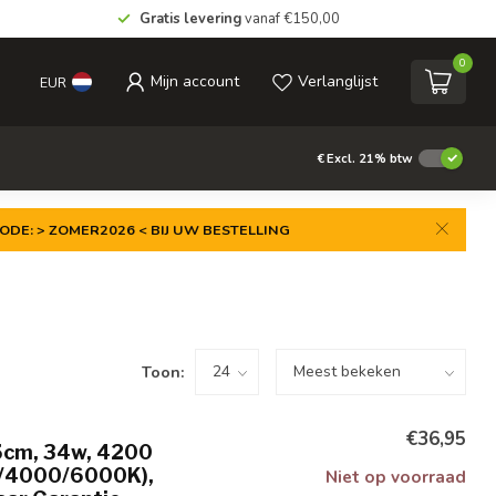
Gratis levering
vanaf €150,00
0
Mijn account
Verlanglijst
EUR
€
Excl. 21% btw
ODE: > ZOMER2026 < BIJ UW BESTELLING
Toon:
€36,95
5cm, 34w, 4200
0/4000/6000K),
Niet op voorraad