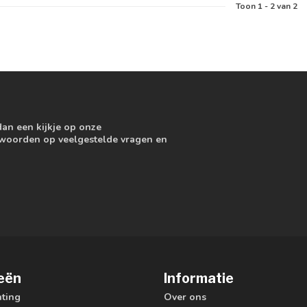
Toon
1
-
2
van 2
dan een kijkje op onze
ntwoorden op veelgestelde vragen en
eën
Informatie
hting
Over ons