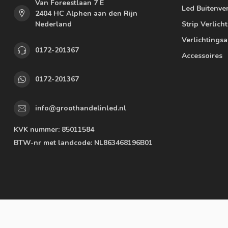
Van Foreestlaan 7 E
Led Buitenver
2404 HC Alphen aan den Rijn
Nederland
Strip Verlich
Verlichtings
0172-201367
Accessoires
0172-201367
info@groothandelinled.nl
KVK nummer:
85011584
BTW-nr met landcode:
NL863468196B01