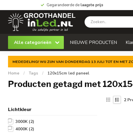
Gegarandeerde de
laagste prijs
Alle categorieën
NIEUWE PRODUCTEN
Kla
MEDEDELING! WIJ ZIJN VAN DONDERDAG 13 JULI TOT EN MET 
Home
/
Tags
/
120x15cm led paneel
Producten getagd met 120x15
2
Pr
Lichtkleur
3000K
(2)
4000K
(2)