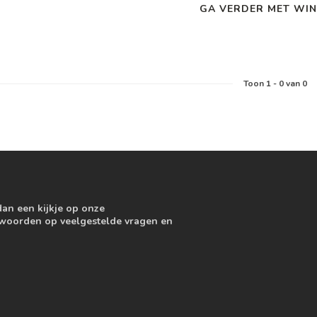
GA VERDER MET WIN
Toon
1
-
0
van 0
dan een kijkje op onze
ntwoorden op veelgestelde vragen en