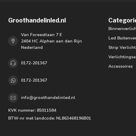
Groothandelinled.nl
Categori
Binnenverlic
Van Foreestlaan 7 E
Led Buitenver
2404 HC Alphen aan den Rijn
Nederland
Strip Verlich
Verlichtings
0172-201367
Accessoires
0172-201367
info@groothandelinled.nl
KVK nummer:
85011584
BTW-nr met landcode:
NL863468196B01