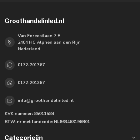
Groothandelinled.nl
Van Foreestlaan 7 E
2404 HC Alphen aan den Rijn
Nederland
0172-201367
0172-201367
info@groothandelinled.nl
KVK nummer:
85011584
BTW-nr met landcode:
NL863468196B01
Categorieën