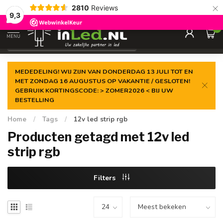
×
2810
Reviews
Gegarandeerde de
laagste prijs
9,3
0
MENU
€
Excl. 21% btw
MEDEDELING! WIJ ZIJN VAN DONDERDAG 13 JULI TOT EN
MET ZONDAG 16 AUGUSTUS OP VAKANTIE / GESLOTEN!
GEBRUIK KORTINGSCODE: > ZOMER2026 < BIJ UW
BESTELLING
Home
/
Tags
/
12v led strip rgb
Producten getagd met 12v led
strip rgb
Filters