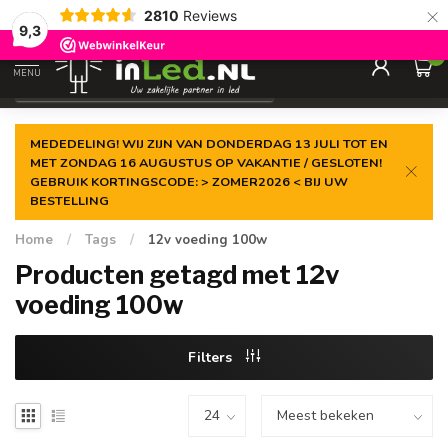
×
2810
Reviews
Gegarandeerde de
laagste prijs
9,3
0
MENU
€
Excl. 21% btw
MEDEDELING! WIJ ZIJN VAN DONDERDAG 13 JULI TOT EN
MET ZONDAG 16 AUGUSTUS OP VAKANTIE / GESLOTEN!
GEBRUIK KORTINGSCODE: > ZOMER2026 < BIJ UW
BESTELLING
Home
/
Tags
/
12v voeding 100w
Producten getagd met 12v
voeding 100w
Filters