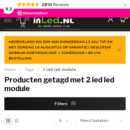
×
2810
Reviews
Gegarandeerde de
laagste prijs
9,3
0
MENU
€
Excl. 21% btw
MEDEDELING! WIJ ZIJN VAN DONDERDAG 13 JULI TOT EN
MET ZONDAG 16 AUGUSTUS OP VAKANTIE / GESLOTEN!
GEBRUIK KORTINGSCODE: > ZOMER2026 < BIJ UW
BESTELLING
Home
/
Tags
/
2 led led module
Producten getagd met 2 led led
module
Filters