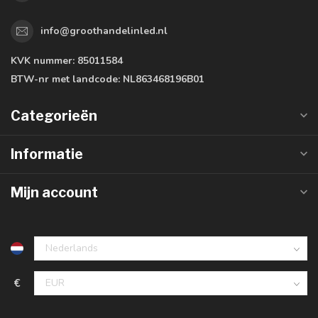
info@groothandelinled.nl
KVK nummer:
85011584
BTW-nr met landcode:
NL863468196B01
Categorieën
Informatie
Mijn account
€